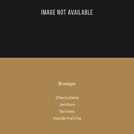
Boutique
Charcuterie
Jambon
Terrines
Viande fraîche